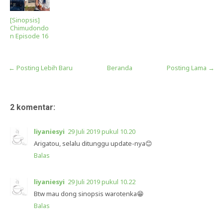
[Sinopsis]
Chimudondo
n Episode 16
← Posting Lebih Baru
Beranda
Posting Lama →
2 komentar:
liyaniesyi
29 Juli 2019 pukul 10.20
Arigatou, selalu ditunggu update-nya😊
Balas
liyaniesyi
29 Juli 2019 pukul 10.22
Btw mau dong sinopsis warotenka😁
Balas