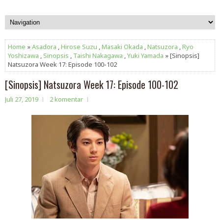
Home
»
Asadora
,
Hirose Suzu
,
Masaki Okada
,
Natsuzora
,
Ryo
Yoshizawa
,
Sinopsis
,
Taishi Nakagawa
,
Yuki Yamada
» [Sinopsis]
Natsuzora Week 17: Episode 100-102
[Sinopsis] Natsuzora Week 17: Episode 100-102
Juli 27, 2019
2 komentar