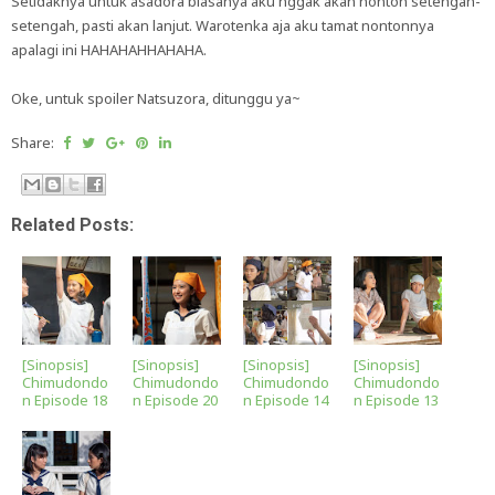
Setidaknya untuk asadora biasanya aku nggak akan nonton setengah-
setengah, pasti akan lanjut. Warotenka aja aku tamat nontonnya
apalagi ini HAHAHAHHAHAHA.
Oke, untuk spoiler Natsuzora, ditunggu ya~
Share:
Related Posts:
[Sinopsis]
[Sinopsis]
[Sinopsis]
[Sinopsis]
Chimudondo
Chimudondo
Chimudondo
Chimudondo
n Episode 18
n Episode 20
n Episode 14
n Episode 13