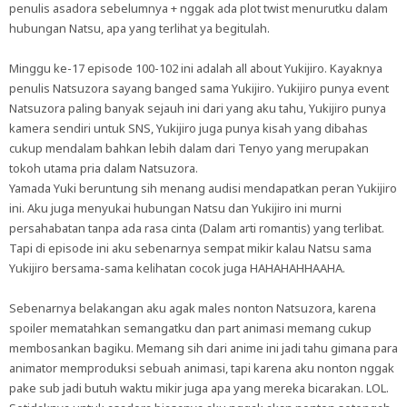
penulis asadora sebelumnya + nggak ada plot twist menurutku dalam
hubungan Natsu, apa yang terlihat ya begitulah.
Minggu ke-17 episode 100-102 ini adalah all about Yukijiro. Kayaknya
penulis Natsuzora sayang banged sama Yukijiro. Yukijiro punya event
Natsuzora paling banyak sejauh ini dari yang aku tahu, Yukijiro punya
kamera sendiri untuk SNS, Yukijiro juga punya kisah yang dibahas
cukup mendalam bahkan lebih dalam dari Tenyo yang merupakan
tokoh utama pria dalam Natsuzora.
Yamada Yuki beruntung sih menang audisi mendapatkan peran Yukijiro
ini. Aku juga menyukai hubungan Natsu dan Yukijiro ini murni
persahabatan tanpa ada rasa cinta (Dalam arti romantis) yang terlibat.
Tapi di episode ini aku sebenarnya sempat mikir kalau Natsu sama
Yukijiro bersama-sama kelihatan cocok juga HAHAHAHHAAHA.
Sebenarnya belakangan aku agak males nonton Natsuzora, karena
spoiler mematahkan semangatku dan part animasi memang cukup
membosankan bagiku. Memang sih dari anime ini jadi tahu gimana para
animator memproduksi sebuah animasi, tapi karena aku nonton nggak
pake sub jadi butuh waktu mikir juga apa yang mereka bicarakan. LOL.