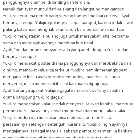
panggungnya ditempel di dinding dan terdiam.
Nenek dan ayah muncul dari belakang dan langsung menyambut
Yukijiro, terutama nenek yang senang banged melihat cucunya. Ayah
bertanya kenapa Yukijiro pulangnya cepat banged, karena terlalu awal
pulang kalau mau menghabiskan tahun baru bersama-sama. Tapi
Yukijiro mengatakan ia pulang juga untuk merayakan natal bersama-
sama dan mengajak ayahnya membuat kue natal.
Ayah, Ibu dan nenek menyadari ada yang aneh dengan Yukijiro dan
bertanya kenapa?
Yukijiro mendekati poster drama panggungnya dan merobeknya dari
dinding, membuat keluarga terkejut. Yukijiro hampir menangis saat
mengatakan kalau ayah pernah memberinya nasehat, jika ingin
menyerah, maka menyerahlah saat kau masih dipuji-puji.
Ayah bertanya apakah Yukijiro gagal dan nenek bertanya apakah
drama panggung Yukijiro gagal?
Yukijiro mengatakan kalau ia tidak menyesal, ia akan kembali membuat
permen bersama ayahnya. Ayah mendesah dan mengatakan kalau
Yukijiro bodoh dan tidak akan bisa membuat permen kalau
perasaannya setengah-setengah. Karena itu Yukijiro ingin ayahnya
mengajarinya, sebagai manusia, sebagai pembuat permen. Ia bahkan
membungkuk sambil menangis memohon karena ia sudah