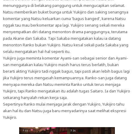
menunggunya di belakang panggung untuk mengucapkan selamat.
Natsu memberikan buket bunga untuk Yukijiro dan saking senangnya
komentar yang Natsu keluarkan cuma 'bagus banged', karena Natsu
nggak tau mau berkomentar apa lagi. Yukijiro senang sekali mereka
menyempatkan diri datang menonton drama panggungnya, terutama
pada Akane dan Sakaba. Tapi Sakaba mengatakan kalau ia datang
menonton Ranko bukan Yukijiro. Natsu kesal sekali pada Sakaba yang
selalu mengatakan hal-hal seperti itu.
Yukijiro juga meminta komentar Ayami-san sebagai senior dan Ayami-
san mengatakan kalau Yukijiro masih harus terus berlatih, bukan
berarti akting Yukijiro tadi nggak bagus, tapi pasti akan lebih bagus lagi
jika Yukijiro terus mengasah kemampuannya. Ranko-san juga datang
menyapa mereka dan Natsu meminta Ranko untuk terus menjaga
Yukijiro, tapi Ranko mengatakan itu adalah tugas Saitaro. Ia dan Yukijiro
sekarang hanyalah rekan kerja saja.
Sepertinya Ranko mulai menjaga jarak dengan Yukijiro, Yukijiro tahu
akan hal itu dan Natsu juga baru menyadarinya saat melihat ekspresi
Yukijiro.