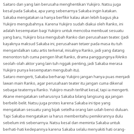
Saitaro dan yang lain berusaha menghentikan Yukijiro. Natsu juga
kesal pada Sakaba, apa yang sebenarnya Sakaba ingin katakan.
Sakaba mengatakan ia hanya berfikir kalau akan lebih bagus jika
Yukijiro mengubahnya. Karena Yukijiro sudah diakui oleh Ranko, ini
adalah kesempatan bagi Yukijiro untuk mencoba membuat sesuatu
yang baru, Yukijiro bisa mengubah Ranko dan perusahaan teater. (Jadi
kayaknya maksud Sakaba ini, perusahaan tetaer pada masa itu tuh
mengandalkan satu artis terkenal, misalnya Ranko, jadi yang datang
menonton tuh cuma pengen lihat Ranko, drama panggungnya RAnko
seolah-olah aktor yang lain tuh nggak penting, jadi Sakaba merasa
Yukijiro punya kesempatan mengubah itu).
Saitaro mengerti, Sakaba berharap Yukijiro jangan hanya puas menjadi
lawan main Ranko, agar perusahaan teater itu jangan cuma dikenal
sebagai teaternya Ranko. Yukijiro masih terlihat kesal, tapi ia mengerti.
Akane mengatakan seharusnya Sakaba bilang langsung aja jangan
berbelit-belit. Natsu juga protes karena Sakaba ini tipe yang
mengatakan sesuatu yang bijak setelha orang lain udah benci duluan.
Tapi Sakaba mengatakan ia harus memberitahu pemikirannya dulu
sebelum inti sebenarnya. Natsu kesal dan meminta Sakaba untuk
berhati-hati kedepannya karena Sakaba selalu menyakiti hati orang-