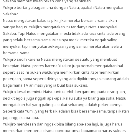
Sakaba membutuhkan rekan kerja yang sepikiran.
Yukijiro bertanya bagaimana dengan Natsu, apakah Natsu menyukai
Sakaba?
Natsu mengatakan kalau ia pikir jika mereka bersama-sama akan
sangat bagus. Yukijiro mengatakan itu tandanya NAtsu menyukai
Sakaba. Tapi Natsu mengatakan meski tidak ada rasa cinta, ada orang
yang selalu bersama-sama. Misalnya meski mereka nggak saling
menyukai, tapi menyukai pekerjaan yang sama, mereka akan selalu
bersama-sama.
Yukijiro sedih karena Natsu mengatakan sesuatu yang membuat
kesepian. Natsu protes karena Yukijiro juga pernah mengatakan hal
seperti saat ini bukan waktunya memikirkan cinta, tapi memikirkan
pekerjaan, sama seperti dirinya yang ada dipikirannya sekarang adalah
bagaimana TV animasi yang ia buat bisa sukses.
Yukijiro kesal meminta Natsu untuk lebih bergantung pada orang lain,
sedikit egois juga nggak apa-apa, kalau suka ya bilang aja suka. Natsu
mengatakan hal yang paling ia sukai sekarang adalah pekerjaannya.
Seperti kata Yumi, yang terbaik adalah bisa bersama-sama, tanpa ikatan
juga nggak apa-apa.
Yukijiro mendesah dan nggak bisa bilang apa-apa lagi, ia juga harus
memikirkan mengenai drama panggungnya bagaimana harus sukses