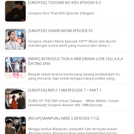
[SINOPSIS] TODOME NO KISS EPISODE 6-2
Sinopsis Kiss That Kills Episode 6 Bagian…
[SINOPSIS] OKAERI MONE EPISODE 53
Sinopsis Okaeri Mone Episode 53*** Mone dan Asumi
mendengar suara aneh yang muncul dari lantai 1,…
[NEWS] INTRODUCTION A WEB DRAMA LOVE CELL A.K.A
DATING DNA
Banyak sekali drama korea yang tayang belakangan ini,
yang menarik, tapi entah kenapa hanya sedikit yang…
[SINOPSIS] REPLY 1988 EPISODE 7 ~ PART 1
SONG OF THE DAY Urban Zakapa - When Winter Comes
[download] Sinopsis Answer Me 1988 Episode…
[RECAP] MANPUKU WEEK 2 (EPISODE 7-12)
Minggu kedua Manpuku, penyakit Saki ternyata bukan
demam biasa. Keluarga Imai yang mengetahui hal itu…