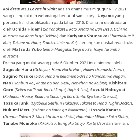
Koi desu!
atau
Love's in Sight
adalah drama musim gugur NTV 2021
yang diangkat dari webmanga berjudul sama karya
Ueyama
yang
pertama kali dipublikasikan pada tahun 2018. Drama ini disutradarai
oleh
Uchida Hidemi
(
Shiranakute Ii Koto, Anata no Ban Desu, Uchi no
Musume wa Kareshi ga Dekinai
) dan
Kariyama Shunsuke
(
Shiranakute Ii
Koto, Takane no Hana, Frankenstein no Koi
), sedangkan naskahnya ditulis
oleh
Matsuda Yuko
(
Renai Mangaka, Seigi no Se, Tokyo Tarareba
Musume
).
Drama yang mulai tayang pada 6 Oktober 2021 ini dibintangi oleh
Sugisaki Hana
(
Ochoyan, Hana Nochi Hare, Haken Uranaishi Ataru
),
Sugino Yosuke
(
L-DK, Hana ni Kedamono,Ore no Hanashi wa Nagai
),
Nao
(
Hanbun Aoi, Anata no Ban Desu, Nee-chan no Koibito
),
Kishitani
Goro
(S
eiten wo Tsuki, Jimi ni Sugoi, High & Low
),
Suzuki Nobuyuki
(
Radiation House, Boku no Satsui ga Koi o Shita, Kyo kara Ore wa!!
),
Tozuka Junki
(
Oyabaka Seishun Hakusyo, Takane to Hana, Night Doctor
),
Nukumi Meru
(
Oshare no Kotae ga Wakaranai
),
Hosoda Kanata
(
Dragon Zakura 2, Machida-kun no Sekai, Hanataba Mitaina Koi o Shita
),
Tanabe Momoko
(
Rikokatsu, Bungaku Shojo, Koi to Uso
) dan lain-lain.