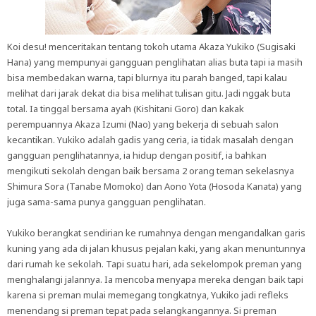
Koi desu! menceritakan tentang tokoh utama Akaza Yukiko (Sugisaki
Hana) yang mempunyai gangguan penglihatan alias buta tapi ia masih
bisa membedakan warna, tapi blurnya itu parah banged, tapi kalau
melihat dari jarak dekat dia bisa melihat tulisan gitu. Jadi nggak buta
total. Ia tinggal bersama ayah (Kishitani Goro) dan kakak
perempuannya Akaza Izumi (Nao) yang bekerja di sebuah salon
kecantikan. Yukiko adalah gadis yang ceria, ia tidak masalah dengan
gangguan penglihatannya, ia hidup dengan positif, ia bahkan
mengikuti sekolah dengan baik bersama 2 orang teman sekelasnya
Shimura Sora (Tanabe Momoko) dan Aono Yota (Hosoda Kanata) yang
juga sama-sama punya gangguan penglihatan.
Yukiko berangkat sendirian ke rumahnya dengan mengandalkan garis
kuning yang ada di jalan khusus pejalan kaki, yang akan menuntunnya
dari rumah ke sekolah. Tapi suatu hari, ada sekelompok preman yang
menghalangi jalannya. Ia mencoba menyapa mereka dengan baik tapi
karena si preman mulai memegang tongkatnya, Yukiko jadi refleks
menendang si preman tepat pada selangkangannya. Si preman