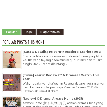
Popular
Tags
Blog Archives
POPULAR POSTS THIS MONTH
[Cast & Details] 101st NHK Asadora: Scarlet (2019)
Scarlet adalah asadora/morning drama/drama pagi NHK
ke-101 yang tayang pada musim gugur 2019 dan musim
dingin 2020. Scarlet dibintangi ...
[Trivia] Year in Review 2016: Dramas I Watch This
Year
Wah, nggak nyangka Year in Review datang lagi, rasanya
baru kemarin nulis postingan Year in Review 2015 ^^
Setelah aku me-list dram...
[Review] C-Drama: Always Home (2025)
Always Home (树下有片红房子) adalah drama China yang
diangkat dari web novel Shu Xia You Pian Hong Fang Zi