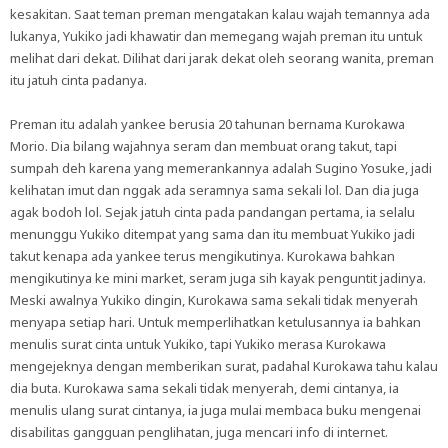
kesakitan. Saat teman preman mengatakan kalau wajah temannya ada
lukanya, Yukiko jadi khawatir dan memegang wajah preman itu untuk
melihat dari dekat. Dilihat dari jarak dekat oleh seorang wanita, preman
itu jatuh cinta padanya.
Preman itu adalah yankee berusia 20 tahunan bernama Kurokawa
Morio. Dia bilang wajahnya seram dan membuat orang takut, tapi
sumpah deh karena yang memerankannya adalah Sugino Yosuke, jadi
kelihatan imut dan nggak ada seramnya sama sekali lol. Dan dia juga
agak bodoh lol. Sejak jatuh cinta pada pandangan pertama, ia selalu
menunggu Yukiko ditempat yang sama dan itu membuat Yukiko jadi
takut kenapa ada yankee terus mengikutinya. Kurokawa bahkan
mengikutinya ke mini market, seram juga sih kayak penguntit jadinya.
Meski awalnya Yukiko dingin, Kurokawa sama sekali tidak menyerah
menyapa setiap hari. Untuk memperlihatkan ketulusannya ia bahkan
menulis surat cinta untuk Yukiko, tapi Yukiko merasa Kurokawa
mengejeknya dengan memberikan surat, padahal Kurokawa tahu kalau
dia buta. Kurokawa sama sekali tidak menyerah, demi cintanya, ia
menulis ulang surat cintanya, ia juga mulai membaca buku mengenai
disabilitas gangguan penglihatan, juga mencari info di internet.