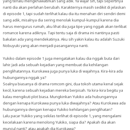
yang terlalu mengkhawatirkan sang adik. Ya wajar sih, tapi sepertinya
nanti dia akan perlahan berubah. Karakternya masih sedikit di jelaskan
di episode 1, tapi sudah terlihat kalau dia itu menahan diri sendiri demi
sang adik, misalnya dia sering menolak kumpul-kumpul karena dia
harus mengurus rumah, aku lihat dia juga tipe yang nggak akan terlibat
romance karena adiknya. Tapi tentu saja di drama ini nantinya pasti
bakalan ada yang mendekatinya. Aku sih yakin kalau itu adalah Suzuki
Nobuyuki yang akan menjadi pasangannya nanti.
Yukiko dalam episode 1 juga mengatakan kalau dia nggak buta dari
lahir. Jadi ada sebuah kejadian yang membuat dia kehilangan
penglihatannya. Kurokawa juga punya luka di wajahnya. Kira-kira ada
hubungannya nggak ya?
Soalnya biasanya di drama romcom gini, dua tokoh utama kenal sejak
kecil, karena sebuah kejadian mereka berpisah. Ya kira-kira begitu ya
kalau mengikuti plot biasa. Mungkinkan Yukiko ada hubungannya
dengan kenapa Kurokawa punya luka diwajahnya? Atau Kurokawa ada
hubungannya dengan kenapa Yukiko kehilangan penglihatan?
Lalu pacar Yukiko yang sekilas terlihat di episode 1, yang mengalami
kecelakaan karena menolong Yukiko, siapa dia? Apakah dia akan
muncul nanti? atau apakah dia Kurokawa?