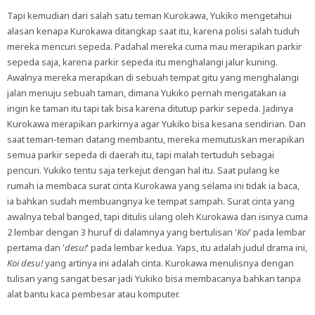
Tapi kemudian dari salah satu teman Kurokawa, Yukiko mengetahui
alasan kenapa Kurokawa ditangkap saat itu, karena polisi salah tuduh
mereka mencuri sepeda. Padahal mereka cuma mau merapikan parkir
sepeda saja, karena parkir sepeda itu menghalangi jalur kuning.
Awalnya mereka merapikan di sebuah tempat gitu yang menghalangi
jalan menuju sebuah taman, dimana Yukiko pernah mengatakan ia
ingin ke taman itu tapi tak bisa karena ditutup parkir sepeda. Jadinya
Kurokawa merapikan parkirnya agar Yukiko bisa kesana sendirian. Dan
saat teman-teman datang membantu, mereka memutuskan merapikan
semua parkir sepeda di daerah itu, tapi malah tertuduh sebagai
pencuri. Yukiko tentu saja terkejut dengan hal itu. Saat pulang ke
rumah ia membaca surat cinta Kurokawa yang selama ini tidak ia baca,
ia bahkan sudah membuangnya ke tempat sampah. Surat cinta yang
awalnya tebal banged, tapi ditulis ulang oleh Kurokawa dan isinya cuma
2 lembar dengan 3 huruf di dalamnya yang bertulisan '
Koi
' pada lembar
pertama dan '
desu!
' pada lembar kedua. Yaps, itu adalah judul drama ini,
Koi desu!
yang artinya ini adalah cinta. Kurokawa menulisnya dengan
tulisan yang sangat besar jadi Yukiko bisa membacanya bahkan tanpa
alat bantu kaca pembesar atau komputer.