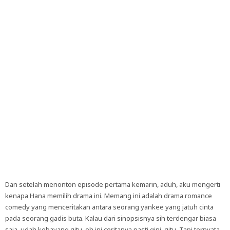
Dan setelah menonton episode pertama kemarin, aduh, aku mengerti
kenapa Hana memilih drama ini. Memang ini adalah drama romance
comedy yang menceritakan antara seorang yankee yang jatuh cinta
pada seorang gadis buta. Kalau dari sinopsisnya sih terdengar biasa
saja, udah kebayang gitu, oh ini ceritanya pasti gini, gitu. Tapi ternyata