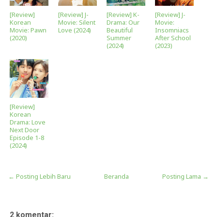
[Review]
[Review] J-
[Review] K-
[Review] J-
Korean
Movie: Silent
Drama: Our
Movie:
Movie: Pawn
Love (2024)
Beautiful
Insomniacs
(2020)
Summer
After School
(2024)
(2023)
[Review]
Korean
Drama: Love
Next Door
Episode 1-8
(2024)
← Posting Lebih Baru
Beranda
Posting Lama →
2 komentar: