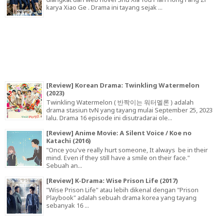
karya Xiao Ge . Drama ini tayang sejak ...
[Review] Korean Drama: Twinkling Watermelon
(2023)
Twinkling Watermelon ( 반짝이는 워터멜론 ) adalah
drama stasiun tvN yang tayang mulai September 25, 2023
lalu. Drama 16 episode ini disutradarai ole...
[Review] Anime Movie: A Silent Voice / Koe no
Katachi (2016)
"Once you've really hurt someone, It always be in their
mind. Even if they still have a smile on their face."
Sebuah an...
[Review] K-Drama: Wise Prison Life (2017)
"Wise Prison Life" atau lebih dikenal dengan "Prison
Playbook" adalah sebuah drama korea yang tayang
sebanyak 16 ...