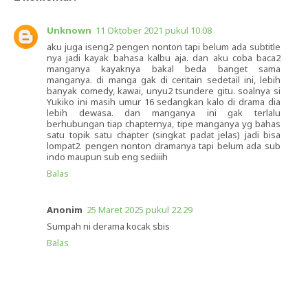
Unknown
11 Oktober 2021 pukul 10.08
aku juga iseng2 pengen nonton tapi belum ada subtitle
nya jadi kayak bahasa kalbu aja. dan aku coba baca2
manganya kayaknya bakal beda banget sama
manganya. di manga gak di ceritain sedetail ini, lebih
banyak comedy, kawai, unyu2 tsundere gitu. soalnya si
Yukiko ini masih umur 16 sedangkan kalo di drama dia
lebih dewasa. dan manganya ini gak terlalu
berhubungan tiap chapternya, tipe manganya yg bahas
satu topik satu chapter (singkat padat jelas) jadi bisa
lompat2. pengen nonton dramanya tapi belum ada sub
indo maupun sub eng sediiih
Balas
Anonim
25 Maret 2025 pukul 22.29
Sumpah ni derama kocak sbis
Balas