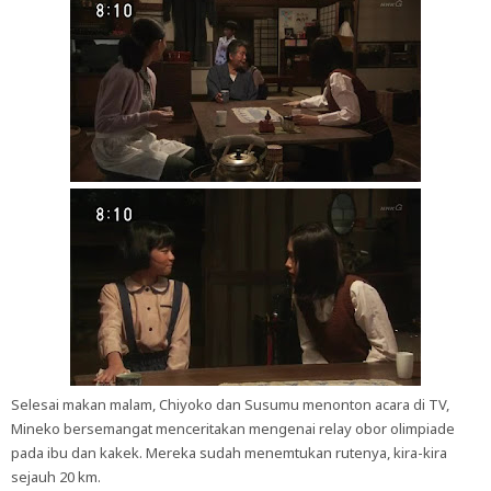
Selesai makan malam, Chiyoko dan Susumu menonton acara di TV,
Mineko bersemangat menceritakan mengenai relay obor olimpiade
pada ibu dan kakek. Mereka sudah menemtukan rutenya, kira-kira
sejauh 20 km.