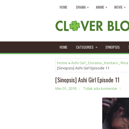
»
»
»
HOME
DRAMA
ANIME
MOVIE
»
HOME
CATEGORIES
SYNOPSIS
Home
»
Ashi Girl
,
Dorama
,
Kentaro
,
Rina
[Sinopsis] Ashi Girl Episode 11
[Sinopsis] Ashi Girl Episode 11
Mei 01, 2018
Tidak ada komentar