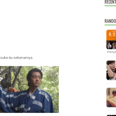
RECEN
RANDO
menye
suke itu sebenarnya.