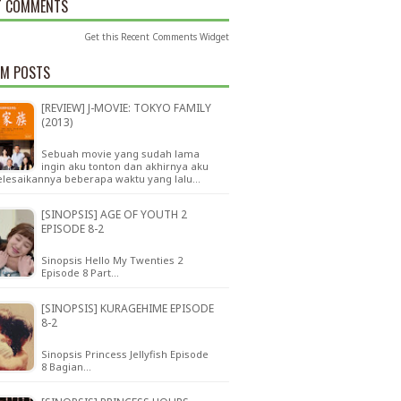
T COMMENTS
Get this
Recent Comments Widget
M POSTS
[REVIEW] J-MOVIE: TOKYO FAMILY
(2013)
Sebuah movie yang sudah lama
ingin aku tonton dan akhirnya aku
lesaikannya beberapa waktu yang lalu…
[SINOPSIS] AGE OF YOUTH 2
EPISODE 8-2
Sinopsis Hello My Twenties 2
Episode 8 Part…
[SINOPSIS] KURAGEHIME EPISODE
8-2
Sinopsis Princess Jellyfish Episode
8 Bagian…