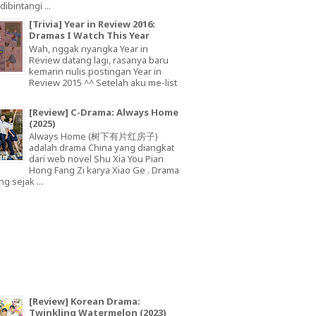
dibintangi ...
[Trivia] Year in Review 2016:
Dramas I Watch This Year
Wah, nggak nyangka Year in
Review datang lagi, rasanya baru
kemarin nulis postingan Year in
Review 2015 ^^ Setelah aku me-list
[Review] C-Drama: Always Home
(2025)
Always Home (树下有片红房子)
adalah drama China yang diangkat
dari web novel Shu Xia You Pian
Hong Fang Zi karya Xiao Ge . Drama
ng sejak ...
[Review] Korean Drama:
Twinkling Watermelon (2023)