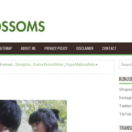
SITEMAP
ABOUT ME
PRIVACY POLICY
DISCLAIMER
CONTACT
 Kawaei
,
Sinopsis
,
Yuina Kuroshima
,
Yuya Matsushita
»
KUNJUN
Shopee
Instag
Twitter
TikTok
TRANS