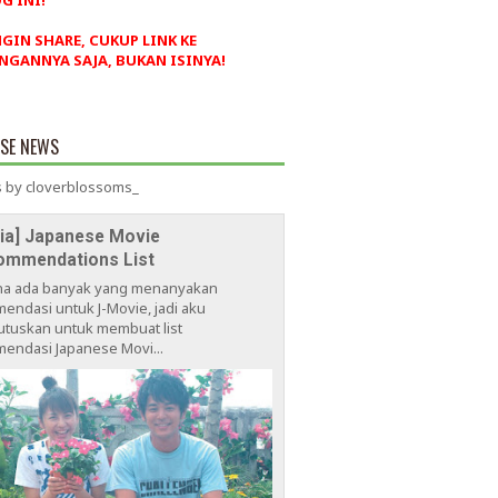
G INI!
NGIN SHARE, CUKUP LINK KE
NGANNYA SAJA, BUKAN ISINYA!
ESE NEWS
 by cloverblossoms_
via] Japanese Movie
ommendations List
na ada banyak yang menanyakan
endasi untuk J-Movie, jadi aku
tuskan untuk membuat list
endasi Japanese Movi...