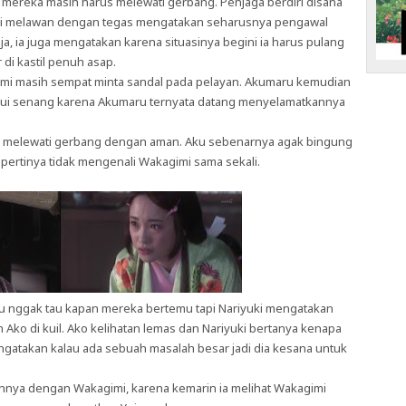
 mereka masih harus melewati gerbang. Penjaga berdiri disana
mi melawan dengan tegas mengatakan seharusnya pengawal
, ia juga mengatakan karena situasinya begini ia harus pulang
di kastil penuh asap.
gimi masih sempat minta sandal pada pelayan. Akumaru kemudian
Yui senang karena Akumaru ternyata datang menyelamatkannya
a melewati gerbang dengan aman. Aku sebenarnya agak bingung
pertinya tidak mengenali Wakagimi sama sekali.
aku nggak tau kapan mereka bertemu tapi Nariyuki mengatakan
Ako di kuil. Ako kelihatan lemas dan Nariyuki bertanya kenapa
mengatakan kalau ada sebuah masalah besar jadi dia kesana untuk
annya dengan Wakagimi, karena kemarin ia melihat Wakagimi