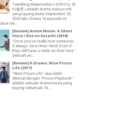
Twinkling Watermelon ( 반짝이는 워
터멜론 ) adalah drama stasiun tvN
yang tayang mulai September 25,
2023 lalu. Drama 16 episode ini
arai ole...
[Review] Anime Movie: A Silent
Voice / Koe no Katachi (2016)
"Once you've really hurt someone,
It always be in their mind. Even if
they still have a smile on their face."
Sebuah an...
[Review] K-Drama: Wise Prison
Life (2017)
"Wise Prison Life" atau lebih
dikenal dengan "Prison Playbook"
adalah sebuah drama korea yang
tayang sebanyak 16 ...