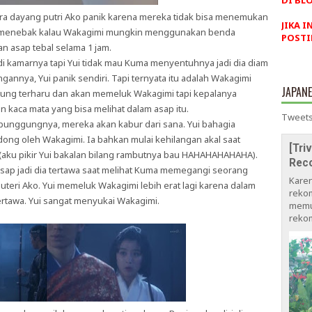
DI BLO
para dayang putri Ako panik karena mereka tidak bisa menemukan
JIKA I
sa menebak kalau Wakagimi mungkin menggunakan benda
POSTI
 asap tebal selama 1 jam.
kamarnya tapi Yui tidak mau Kuma menyentuhnya jadi dia diam
gannya, Yui panik sendiri. Tapi ternyata itu adalah Wakagimi
JAPAN
ung terharu dan akan memeluk Wakagimi tapi kepalanya
kaca mata yang bisa melihat dalam asap itu.
Tweets
unggungnya, mereka akan kabur dari sana. Yui bahagia
dong oleh Wakagimi. Ia bahkan mulai kehilangan akal saat
[Tri
u pikir Yui bakalan bilang rambutnya bau HAHAHAHAHAHA).
Rec
sap jadi dia tertawa saat melihat Kuma memegangi seorang
Kare
 puteri Ako. Yui memeluk Wakagimi lebih erat lagi karena dalam
rekom
ertawa. Yui sangat menyukai Wakagimi.
memu
rekom