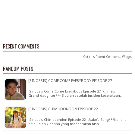
RECENT COMMENTS
Get this
Recent Comments Widget
RANDOM POSTS
[SINOPSIS] COME COME EVERYBODY EPISODE 27
Sinopsis Come Come Everybody Episode 27: Kijima's
Grand-daughter*** 3 bulan setelah insiden kecelakaan,…
[SINOPSIS] CHIMUDONDON EPISODE 22
Sinopsis Chimudondon Episode 22: Utako’s Song***Kenshu
ditipu oleh Ganaha yang mengatakan bisa…