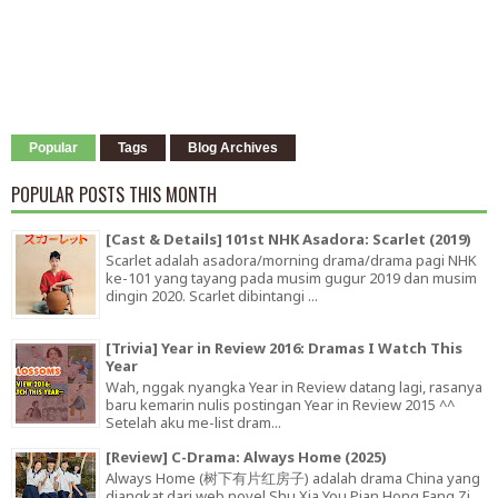
Popular
Tags
Blog Archives
POPULAR POSTS THIS MONTH
[Cast & Details] 101st NHK Asadora: Scarlet (2019)
Scarlet adalah asadora/morning drama/drama pagi NHK
ke-101 yang tayang pada musim gugur 2019 dan musim
dingin 2020. Scarlet dibintangi ...
[Trivia] Year in Review 2016: Dramas I Watch This
Year
Wah, nggak nyangka Year in Review datang lagi, rasanya
baru kemarin nulis postingan Year in Review 2015 ^^
Setelah aku me-list dram...
[Review] C-Drama: Always Home (2025)
Always Home (树下有片红房子) adalah drama China yang
diangkat dari web novel Shu Xia You Pian Hong Fang Zi