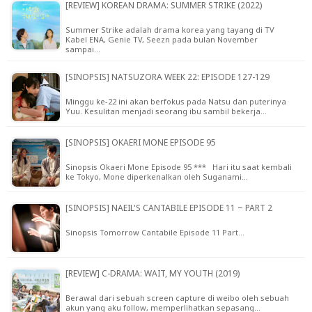
[REVIEW] KOREAN DRAMA: SUMMER STRIKE (2022)
Summer Strike adalah drama korea yang tayang di TV
Kabel ENA, Genie TV, Seezn pada bulan November
sampai…
[SINOPSIS] NATSUZORA WEEK 22: EPISODE 127-129
Minggu ke-22 ini akan berfokus pada Natsu dan puterinya
Yuu. Kesulitan menjadi seorang ibu sambil bekerja…
[SINOPSIS] OKAERI MONE EPISODE 95
Sinopsis Okaeri Mone Episode 95 *** Hari itu saat kembali
ke Tokyo, Mone diperkenalkan oleh Suganami…
[SINOPSIS] NAEIL'S CANTABILE EPISODE 11 ~ PART 2
Sinopsis Tomorrow Cantabile Episode 11 Part…
[REVIEW] C-DRAMA: WAIT, MY YOUTH (2019)
Berawal dari sebuah screen capture di weibo oleh sebuah
akun yang aku follow, memperlihatkan sepasang…