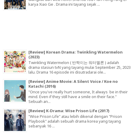
karya Xiao Ge . Drama ini tayang sejak ...
[Review] Korean Drama: Twinkling Watermelon
(2023)
Twinkling Watermelon ( 반짝이는 워터멜론 ) adalah
drama stasiun tvN yang tayang mulai September 25, 2023
lalu. Drama 16 episode ini disutradarai ole...
[Review] Anime Movie: A Silent Voice / Koe no
Katachi (2016)
"Once you've really hurt someone, It always be in their
mind. Even if they still have a smile on their face."
Sebuah an...
[Review] K-Drama: Wise Prison Life (2017)
"Wise Prison Life" atau lebih dikenal dengan "Prison
Playbook" adalah sebuah drama korea yang tayang
sebanyak 16 ...